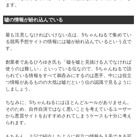
ます。
嘘の情報が紛れ込んでいる
最も注意しなければいけない点は、5ちゃんねるで集めてい
る競馬予想サイトの情報には嘘が紛れ込んでいるという点で
す。
創業者であるひろゆき氏も「嘘を嘘と見抜ける人でなければ
使うのは難しい」といっている位なので、5ちゃんねるで語
られている情報をすべて鵜呑みにするのは悪手。中には役立
つ情報があるものの大抵は嘘だという位の認識で見るように
しましょう。
ちなみに、5ちゃんねるにはほとんどルールがありません。
そのため、自作自演ではなく悪いことを考えているユーザー
から悪質サイトをおすすめされてしまうケースも十分に考え
られます。
もちろん、上記で紹介したように役立つ情報を入手できる可