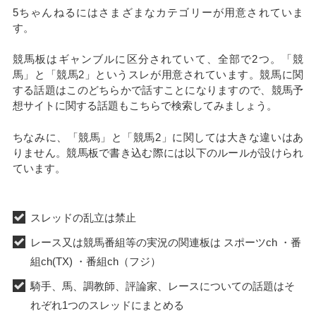
5ちゃんねるにはさまざまなカテゴリーが用意されていま
す。
競馬板はギャンブルに区分されていて、全部で2つ。「競
馬」と「競馬2」というスレが用意されています。競馬に関
する話題はこのどちらかで話すことになりますので、競馬予
想サイトに関する話題もこちらで検索してみましょう。
ちなみに、「競馬」と「競馬2」に関しては大きな違いはあ
りません。競馬板で書き込む際には以下のルールが設けられ
ています。
スレッドの乱立は禁止
レース又は競馬番組等の実況の関連板は スポーツch ・番
組ch(TX) ・番組ch（フジ）
騎手、馬、調教師、評論家、レースについての話題はそ
れぞれ1つのスレッドにまとめる