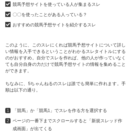
競馬予想サイトを使っている人が集まるスレ
〇〇を使ったことがある人っている？
おすすめの競馬予想サイトを紹介するスレ
このように、このスレにくれば競馬予想サイトについて詳し
い情報を入手できるということがわかるスレタイトルにする
のがおすすめ。自分でスレを作れば、他の人が作っていなく
ても自分自身の力だけで競馬予想サイトの情報を集めること
ができます。
ちなみに、5ちゃんねるのスレは誰でも簡単に作れます。手
順は以下の通り。
「競馬」か「競馬1」でスレを作る方を選択する
ページの一番下までスクロールすると「新規スレッド作
成画面」が出てくる