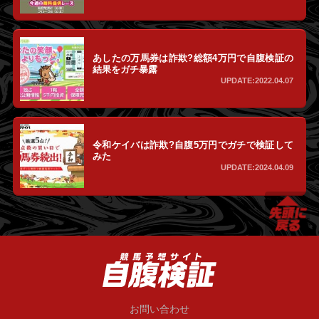
あしたの万馬券は詐欺?総額4万円で自腹検証の
結果をガチ暴露
UPDATE:2022.04.07
令和ケイバは詐欺?自腹5万円でガチで検証して
みた
UPDATE:2024.04.09
お問い合わせ