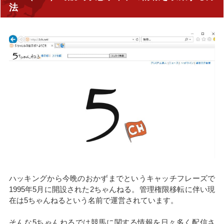
法
ハッキングから今晩のおかずまでというキャッチフレーズで
1995年5月に開設された2ちゃんねる。管理権限移転に伴い現
在は5ちゃんねるという名前で運営されています。
そんな5ちゃんねるでは競馬に関する情報を日々多く配信さ