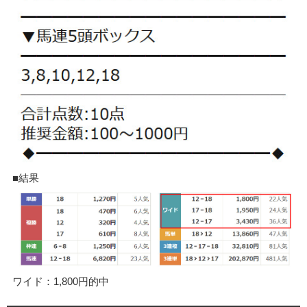
■結果
ワイド：1,800円的中