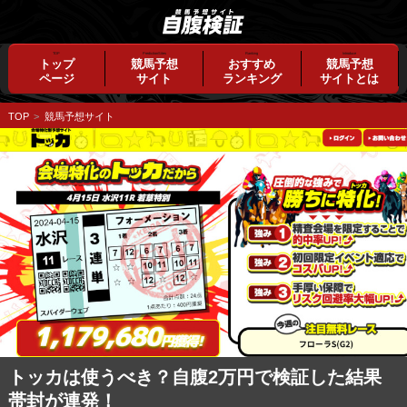
TOP
PredictionSites
Ranking
Introduce
トップ
競馬予想
おすすめ
競馬予想
ページ
サイト
ランキング
サイトとは
TOP
競馬予想サイト
トッカは使うべき？自腹2万円で検証した結果
帯封が連発！