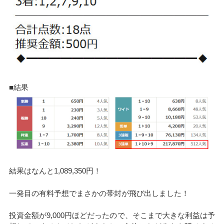
■結果
結果はなんと1,089,350円！
一発目の有料予想でまさかの帯封が飛び出しました！
投資金額が9,000円ほどだったので、そこまで大きな利益は予