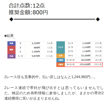
■結果
2レース目も見事的中。払い戻しはなんと1,244,960円…。
2レース連続で帯封が飛び出すとは思ってもいませんでし
た。検証のため有料情報に参加しましたが、まさかの帯封2
連続獲得に笑いが止まりませんね。