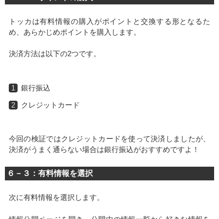
トッカは有料情報の購入がポイントと交換する形となるた
め、あらかじめポイントを購入します。
決済方法は以下の2つです。
銀行振込
クレジットカード
今回の検証ではクレジットカードを使って決済しましたが、
決済がうまく通らない場合は銀行振込がおすすめですよ！
６－３：有料情報を選択
次に有料情報を選択します。