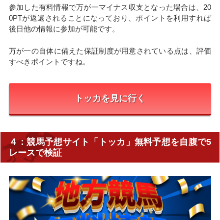
参加した有料情報で万が一マイナス収支となった場合は、20
0PTが返還されることになっており、ポイントを利用すれば
後日他の情報に参加が可能です。
万が一の自体に備えた保証制度が用意されている点は、評価
すべきポイントですね。
トッカを見に行く
４：競馬予想サイト「トッカ」無料予想を自腹で5
レースで検証