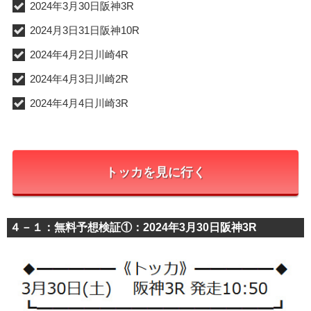
2024年3月30日阪神3R
2024月3日31日阪神10R
2024年4月2日川崎4R
2024年4月3日川崎2R
2024年4月4日川崎3R
トッカを見に行く
４－１：無料予想検証①：2024年3月30日阪神3R