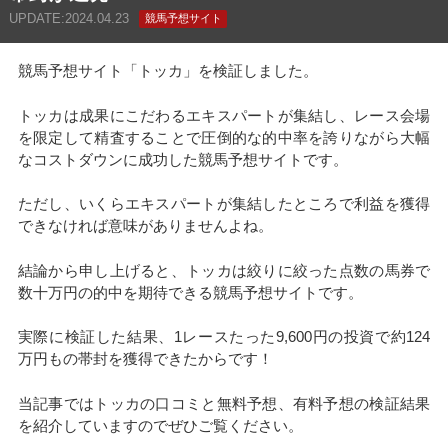
UPDATE:2024.04.23
競馬予想サイト
競馬予想サイト「トッカ」を検証しました。
トッカは成果にこだわるエキスパートが集結し、レース会場
を限定して精査することで圧倒的な的中率を誇りながら大幅
なコストダウンに成功した競馬予想サイトです。
ただし、いくらエキスパートが集結したところで利益を獲得
できなければ意味がありませんよね。
結論から申し上げると、トッカは絞りに絞った点数の馬券で
数十万円の的中を期待できる競馬予想サイトです。
実際に検証した結果、1レースたった9,600円の投資で約124
万円もの帯封を獲得できたからです！
当記事ではトッカの口コミと無料予想、有料予想の検証結果
を紹介していますのでぜひご覧ください。