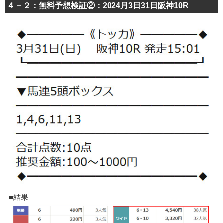
４－２：無料予想検証②：2024月3日31日阪神10R
■結果