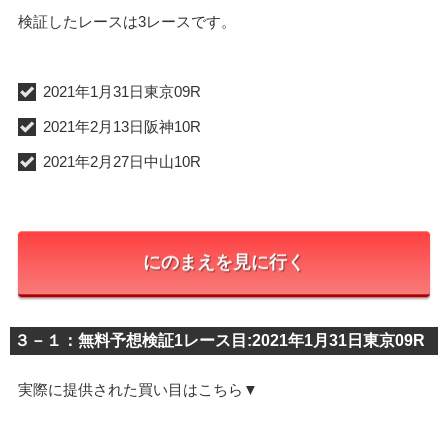
検証したレースは3レースです。
2021年1月31日東京09R
2021年2月13日阪神10R
2021年2月27日中山10R
にのまえを見に行く
３－１：無料予想検証1レース目:2021年1月31日東京09R
実際に提供された買い目はこちら▼