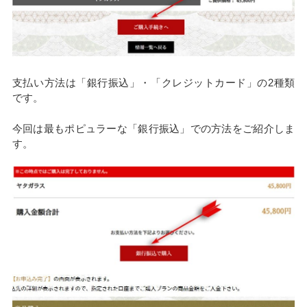
支払い方法は「銀行振込」・「クレジットカード」の2種類
です。
今回は最もポピュラーな「銀行振込」での方法をご紹介しま
す。