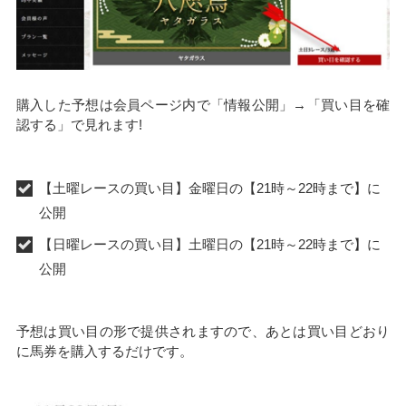
購入した予想は会員ページ内で「情報公開」→「買い目を確
認する」で見れます!
【土曜レースの買い目】金曜日の【21時～22時まで】に
公開
【日曜レースの買い目】土曜日の【21時～22時まで】に
公開
予想は買い目の形で提供されますので、あとは買い目どおり
に馬券を購入するだけです。