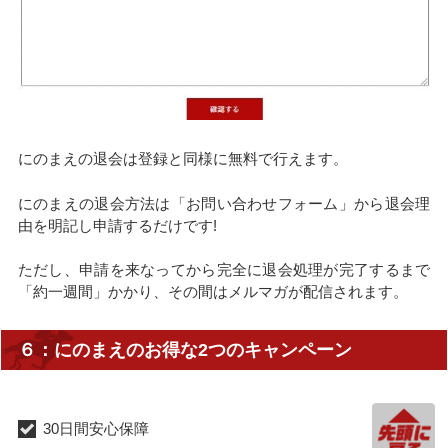
にのまえの退会は登録と同様に無料で行えます。
にのまえの退会方法は「お問い合わせフォーム」から退会理
由を明記し申請するだけです!
ただし、申請を来なってから完全に退会処理が完了するまで
「約一週間」かかり、その間はメルマガが配信されます。
６：にのまえのお得な2つのキャンペーン
30日間安心保障