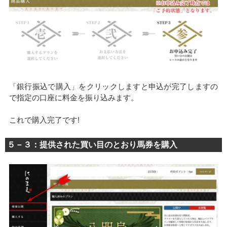
「銀行振込で購入」をクリックしますと申込が完了しますの
で指定の口座に料金を振り込みます。
これで購入完了です!
５－３：提供された買い目のとおり馬券を購入