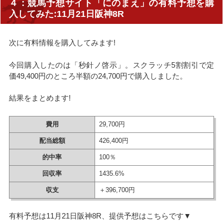
４：競馬予想サイト「にのまえ」の有料予想を購
入してみた:11月21日阪神8R
次に有料情報を購入してみます!
今回購入したのは「秒針ノ啓示」。スクラッチ5割割引で定
価49,400円のところ半額の24,700円で購入しました。
結果をまとめます!
費用
29,700円
配当総額
426,400円
的中率
100％
回収率
1435.6%
収支
＋396,700円
有料予想は11月21日阪神8R、提供予想はこちらです▼