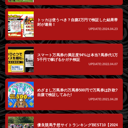
トッカは使うべき？自腹2万円で検証した結果帯
封が連発！
UPDATE:2024.04.23
スマート万馬券の満足度94%は本当?馬券代1万
5千円で稼げるかガチ検証
UPDATE:2022.04.07
めざまし万馬券の万馬券500円で万馬券は詐欺?
自腹で検証してみた!
UPDATE:2021.04.28
優良競馬予想サイトランキングBEST10【2024