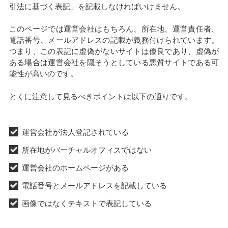
引法に基づく表記」を記載しなければいけません。
このページでは運営会社はもちろん、所在地、運営責任者、
電話番号、メールアドレスの記載が義務付けられています。
つまり、この表記に虚偽がないサイトは優良であり、虚偽が
ある場合は運営会社を隠そうとしている悪質サイトである可
能性が高いのです。
とくに注意して見るべきポイントは以下の通りです。
運営会社が法人登記されている
所在地がバーチャルオフィスではない
運営会社のホームページがある
電話番号とメールアドレスを記載している
画像ではなくテキストで表記している