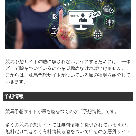
競馬予想サイトの嘘に騙されないようにするためには、一体
どこで嘘をついているのかを見極めなければいけません。こ
こからは、競馬予想サイトがついている嘘の種類を紹介して
いきます。
予想情報
競馬予想サイトが最も嘘をつくのが「予想情報」です。
多くの競馬予想サイトでは無料情報も提供されていますが、
無料だけではなく有料情報も嘘をついているのが悪質サイト