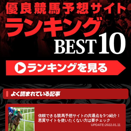
信頼できる競馬予想サイトの共通点を5つ紹介！
悪質サイトを使いたくない方は要チェック
UPDATE:2022.01.11