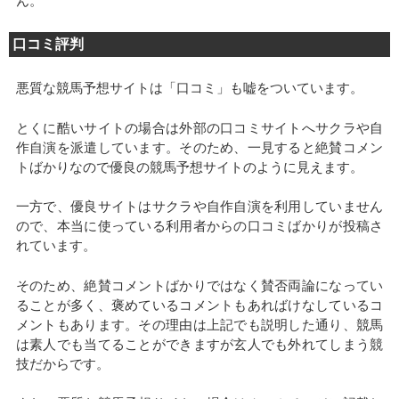
ん。
口コミ評判
悪質な競馬予想サイトは「口コミ」も嘘をついています。
とくに酷いサイトの場合は外部の口コミサイトへサクラや自
作自演を派遣しています。そのため、一見すると絶賛コメン
トばかりなので優良の競馬予想サイトのように見えます。
一方で、優良サイトはサクラや自作自演を利用していません
ので、本当に使っている利用者からの口コミばかりが投稿さ
れています。
そのため、絶賛コメントばかりではなく賛否両論になってい
ることが多く、褒めているコメントもあればけなしているコ
メントもあります。その理由は上記でも説明した通り、競馬
は素人でも当てることができますが玄人でも外れてしまう競
技だからです。