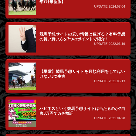
年7月最新版】
UPDATE:2024.07.04
競馬予想サイトの安い情報は稼げる？有料予想
の賢い買い方を3つのポイントで紹介！
UPDATE:2022.01.19
【暴露】競馬予想サイトを月額利用をしてはい
けない3つ事実
UPDATE:2021.05.13
ハピネスという競馬予想サイトは当たるのか?自
腹3万円でガチ検証
UPDATE:2021.04.28