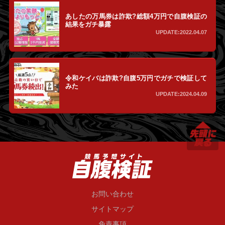
あしたの万馬券は詐欺?総額4万円で自腹検証の
結果をガチ暴露
UPDATE:2022.04.07
令和ケイバは詐欺?自腹5万円でガチで検証して
みた
UPDATE:2024.04.09
お問い合わせ
サイトマップ
免責事項