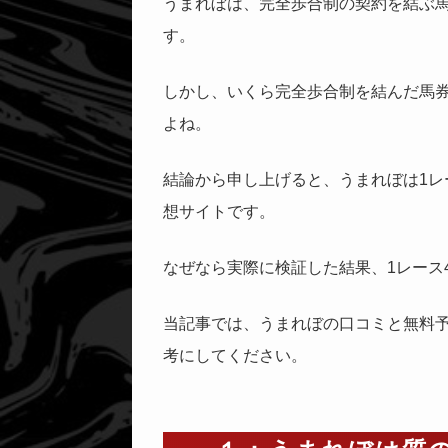
うまれぼは、完全歩合制の契約を結ぶ
す。
しかし、いくら完全歩合制を結んだ馬
よね。
結論から申し上げると、うまれぼは1レ
想サイトです。
なぜなら実際に検証した結果、1レース4
当記事では、うまれぼの口コミと無料
考にしてください。