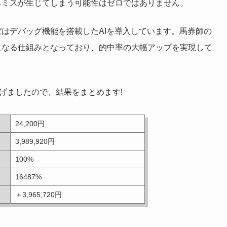
もミスが生じてしまう可能性はゼロではありません。
はデバッグ機能を搭載したAIを導入しています。馬券師の
になる仕組みとなっており、的中率の大幅アップを実現して
稼げましたので、結果をまとめます!
24,200円
3,989,920円
100%
16487%
＋3,965,720円