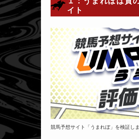
１：うまれぼは質
イト
競馬予想サイト「うまれぼ」を検証し