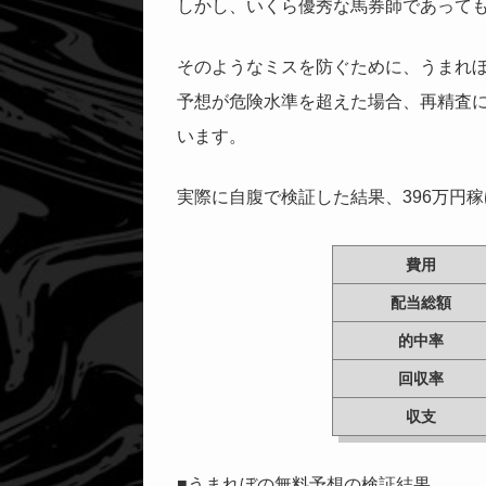
しかし、いくら優秀な馬券師であって
そのようなミスを防ぐために、うまれぼ
予想が危険水準を超えた場合、再精査
います。
実際に自腹で検証した結果、396万円
費用
配当総額
的中率
回収率
収支
■うまれぼの無料予想の検証結果