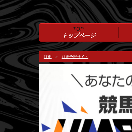
TOP
トップ
ページ
TOP
競馬予想サイト