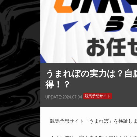
うまれぼの実力は？自腹
得！？
競馬予想サイト
UPDATE:2024.07.04
競馬予想サイト「うまれぼ」を検証し