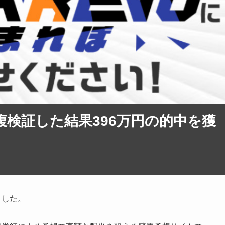
検証した結果396万円の的中を獲
ました。