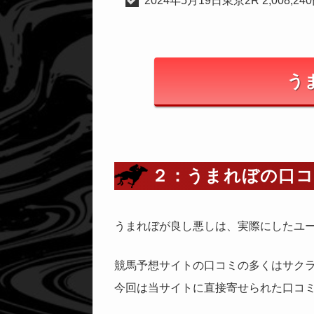
2024年5月19日東京2R 2,008,2
う
２：うまれぼの口
うまれぼが良し悪しは、実際にしたユ
競馬予想サイトの口コミの多くはサク
今回は当サイトに直接寄せられた口コ